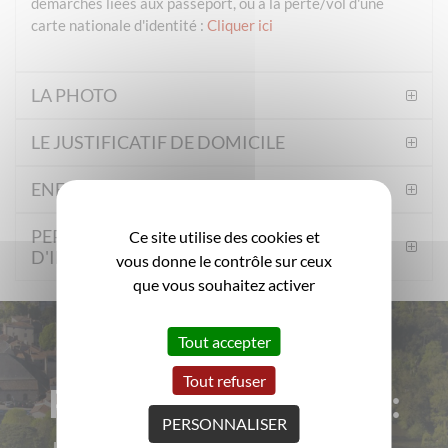
démarches liées aux passeport, ou à la perte/vol d'une
carte nationale d'identité :
Cliquer ici
LA PHOTO
LE JUSTIFICATIF DE DOMICILE
ENFANT MINEUR
PERTE OU VOL DE VOTRE CARTE
Ce site utilise des cookies et
D'IDENTITE
vous donne le contrôle sur ceux
que vous souhaitez activer
Tout accepter
Tout refuser
Pour rester informé :
PERSONNALISER
La ville de Clisson vous informe régulièrement par e-