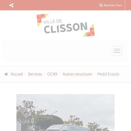
Panneau de gestion des cookies
Rechercher
Toggle
navigat
Accueil
Services
CCAS
Autres structures
Mobil Ecoute