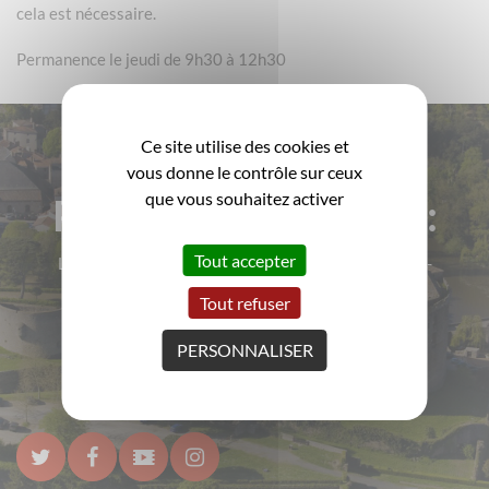
cela est nécessaire.
Permanence le jeudi de 9h30 à 12h30
Ce site utilise des cookies et
vous donne le contrôle sur ceux
que vous souhaitez activer
Pour rester informé :
Tout accepter
La ville de Clisson vous informe régulièrement par e-
mail
Tout refuser
M'INSCRIRE!
PERSONNALISER