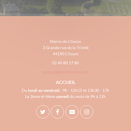
Mairie de Clisson
3 Grande rue de la Trinité
44190 Clisson
02 40 80 17 80
contact@mairie-clisson.fr
ACCUEIL
Du
lundi au vendredi
: 9h - 12h15 et 13h30 - 17h
Le 2ème et 4ème
samedi
du mois de 9h à 12h