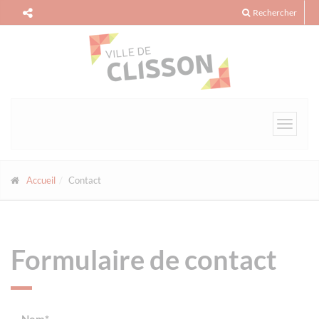
Panneau de gestion des cookies
Rechercher
Toggle
navigat
Accueil
Contact
Formulaire de contact