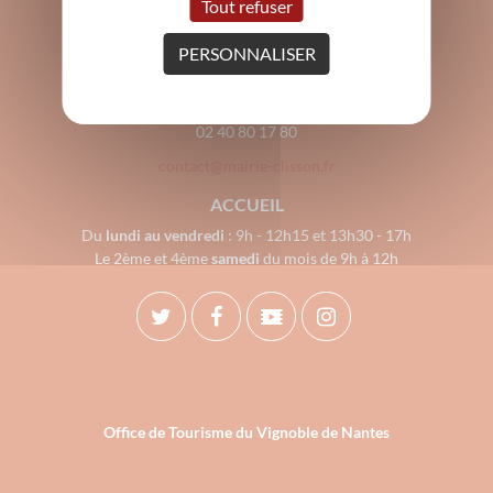
Tout refuser
Mairie de Clisson
PERSONNALISER
3 Grande rue de la Trinité
44190 Clisson
02 40 80 17 80
contact@mairie-clisson.fr
ACCUEIL
Du
lundi au vendredi
: 9h - 12h15 et 13h30 - 17h
Le 2ème et 4ème
samedi
du mois de 9h à 12h
Office de Tourisme du Vignoble de Nantes