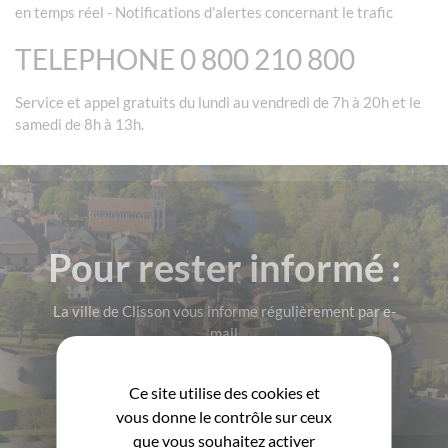
en temps réel - Notifications d'alertes concernant le trafic
TELEPHONE 0 800 210 800
Service et appel gratuits du lundi au vendredi de 7h à 20h et le
samedi de 8h à 13h.
Pour rester informé :
La ville de Clisson vous informe régulièrement par e-
mail
M'INSCRIRE!
Ce site utilise des cookies et
vous donne le contrôle sur ceux
que vous souhaitez activer