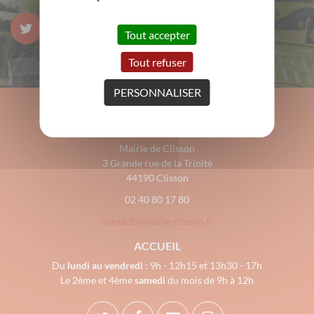
Tout accepter
Tout refuser
PERSONNALISER
Mairie de Clisson
3 Grande rue de la Trinité
44190 Clisson
02 40 80 17 80
contact@mairie-clisson.fr
ACCUEIL
Du
lundi au vendredi
: 9h - 12h15 et 13h30 - 17h
Le 2ème et 4ème
samedi
du mois de 9h à 12h