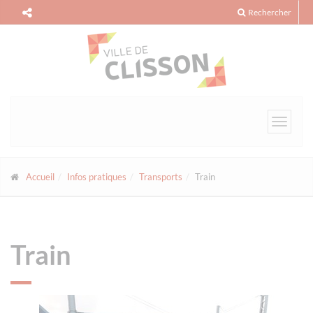
Panneau de gestion des cookies
Rechercher
Toggle
navigat
Accueil
Infos pratiques
Transports
Train
Train