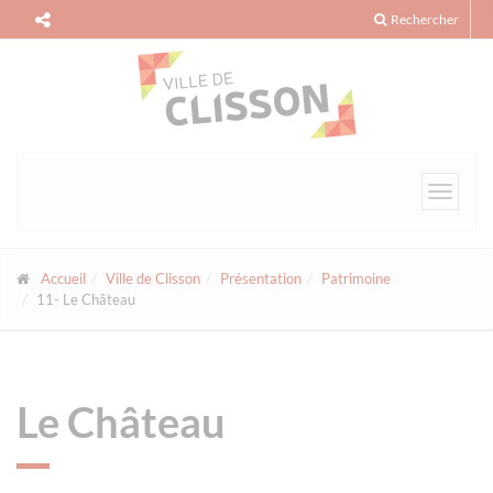
Panneau de gestion des cookies
Rechercher
Toggle
navigat
Accueil
Ville de Clisson
Présentation
Patrimoine
11- Le Château
Le Château