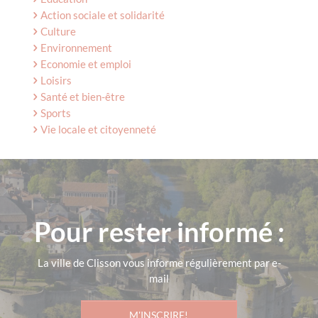
Action sociale et solidarité
Culture
Environnement
Economie et emploi
Loisirs
Santé et bien-être
Sports
Vie locale et citoyenneté
Pour rester informé :
La ville de Clisson vous informe régulièrement par e-
mail
M'INSCRIRE!