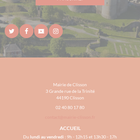
Mairie de Clisson
3 Grande rue de la Trinité
44190 Clisson
02 40 80 17 80
contact@mairie-clisson.fr
ACCUEIL
Du
lundi au vendredi
: 9h - 12h15 et 13h30 - 17h