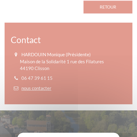
RETOUR
Contact
HARDOUIN Monique (Présidente)
Maison de la Solidarité 1 rue des Filatures
44190 Clisson
06 47 39 61 15
nous contacter