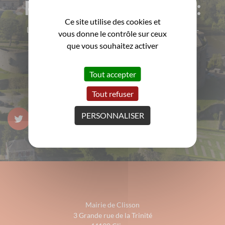
Pour rester informé :
Ce site utilise des cookies et
La ville de Clisson vous informe régulièrement par e-
vous donne le contrôle sur ceux
mail
que vous souhaitez activer
M'INSCRIRE!
Tout accepter
Tout refuser
PERSONNALISER
Mairie de Clisson
3 Grande rue de la Trinité