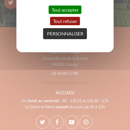
Tout accepter
Tout refuser
PERSONNALISER
Mairie de Clisson
3 Grande rue de la Trinité
44190 Clisson
02 40 80 17 80
contact@mairie-clisson.fr
ACCUEIL
Du
lundi au vendredi
: 9h - 12h15 et 13h30 - 17h
Le 2ème et 4ème
samedi
du mois de 9h à 12h