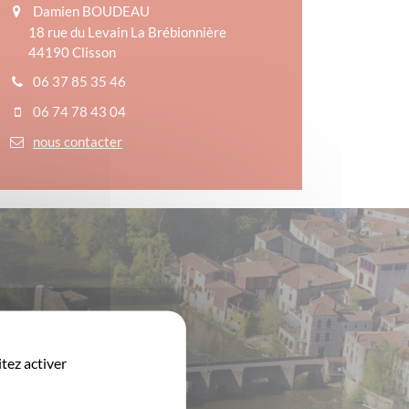
Damien BOUDEAU
18 rue du Levain La Brébionnière
44190 Clisson
06 37 85 35 46
06 74 78 43 04
nous contacter
tez activer