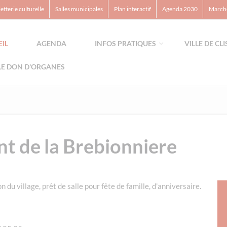
letterie culturelle
Salles municipales
Plan interactif
Agenda 2030
Marché
IL
AGENDA
INFOS PRATIQUES
VILLE DE CL
LE DON D'ORGANES
nt de la Brebionniere
 du village, prêt de salle pour fête de famille, d'anniversaire.