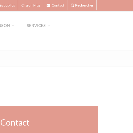
s publics
Clisson Mag
Contact
Rechercher
ISSON
SERVICES
Contact