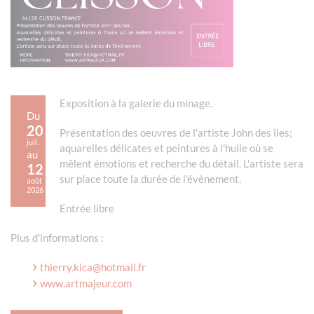
Exposition à la galerie du minage.
Du
20
Présentation des oeuvres de l'artiste John des îles;
juil.
aquarelles délicates et peintures à l'huile où se
au
mêlent émotions et recherche du détail. L'artiste sera
12
sur place toute la durée de l'évènement.
août
2026
Entrée libre
Plus d'informations :
thierry.kica@hotmail.fr
www.artmajeur.com