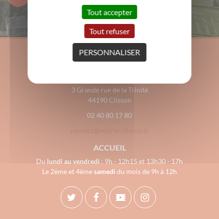
Tout accepter
Tout refuser
PERSONNALISER
Mairie de Clisson
3 Grande rue de la Trinité
44190 Clisson
02 40 80 17 80
contact@mairie-clisson.fr
ACCUEIL
Du
lundi au vendredi
: 9h - 12h15 et 13h30 - 17h
Le 2ème et 4ème
samedi
du mois de 9h à 12h