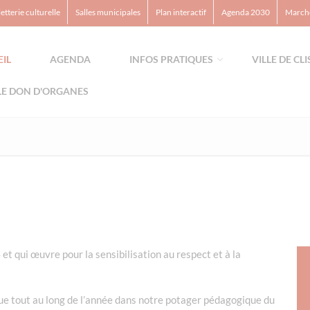
letterie culturelle
Salles municipales
Plan interactif
Agenda 2030
Marché
IL
AGENDA
INFOS PRATIQUES
VILLE DE CL
LE DON D'ORGANES
t qui œuvre pour la sensibilisation au respect et à la
ue tout au long de l’année dans notre potager pédagogique du