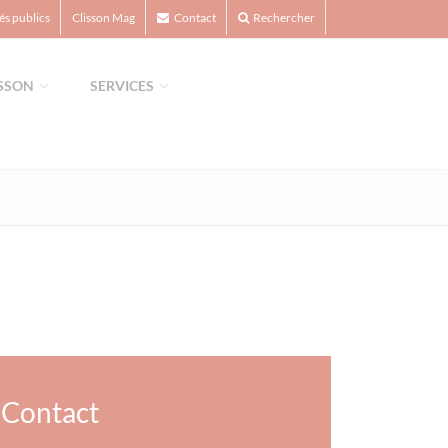
s publics
Clisson Mag
Contact
Rechercher
ISSON
SERVICES
Contact