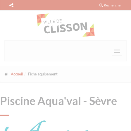
Panneau de gestion des cookies
Rechercher
Toggle
navigat
Accueil
Fiche équipement
Piscine Aqua'val - Sèvre