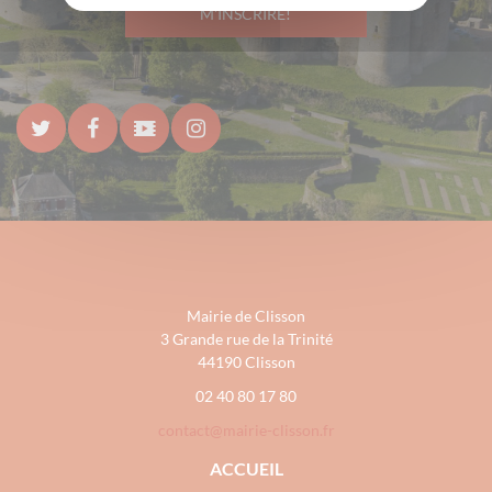
M'INSCRIRE!
Mairie de Clisson
3 Grande rue de la Trinité
44190 Clisson
02 40 80 17 80
contact@mairie-clisson.fr
ACCUEIL