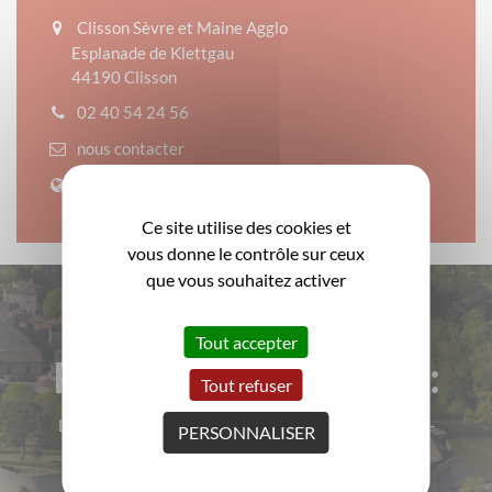
Clisson Sèvre et Maine Agglo
Esplanade de Klettgau
44190 Clisson
02 40 54 24 56
nous contacter
Site web
Ce site utilise des cookies et
vous donne le contrôle sur ceux
que vous souhaitez activer
Tout accepter
Pour rester informé :
Tout refuser
La ville de Clisson vous informe régulièrement par e-
PERSONNALISER
mail