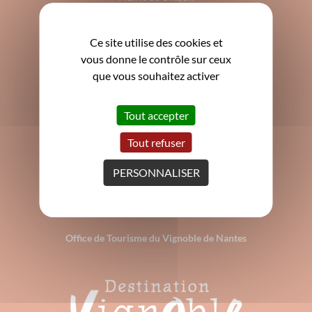
3 Grande rue de la Trinité
44190 Clisson
Ce site utilise des cookies et
02 40 80 17 80
vous donne le contrôle sur ceux
contact@mairie-clisson.fr
que vous souhaitez activer
ACCUEIL
Du
lundi au vendredi
: 9h - 12h15 et 13h30 - 17h
Tout accepter
Le 2ème et 4ème
samedi
du mois de 9h à 12h
Tout refuser
PERSONNALISER
Office de Tourisme du Vignoble de Nantes