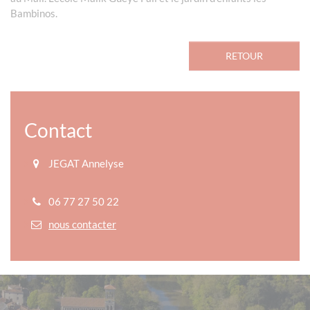
Bambinos.
RETOUR
Contact
JEGAT Annelyse
06 77 27 50 22
nous contacter