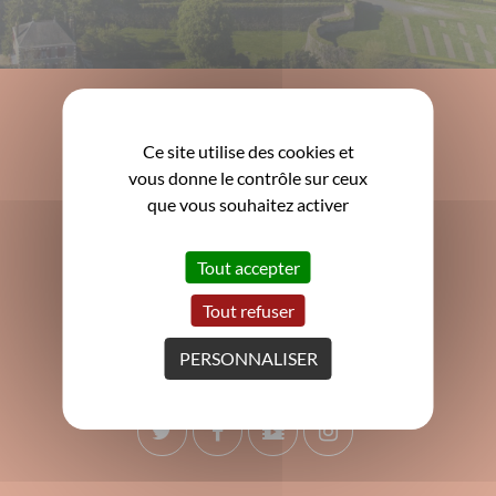
Ce site utilise des cookies et
Mairie de Clisson
vous donne le contrôle sur ceux
3 Grande rue de la Trinité
que vous souhaitez activer
44190 Clisson
02 40 80 17 80
Tout accepter
contact@mairie-clisson.fr
Tout refuser
ACCUEIL
Du
lundi au vendredi
: 9h - 12h15 et 13h30 - 17h
PERSONNALISER
Le 2ème et 4ème
samedi
du mois de 9h à 12h