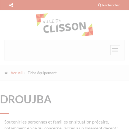
Panneau de gestion des cookies
Rechercher
Toggle
navigat
Accueil
Fiche équipement
DROUJBA
Soutenir les personnes et familles en situation précaire,
notamment en ce qui concerne l'accès à un logement décent ;