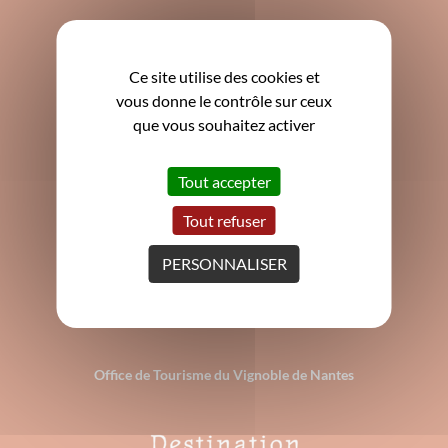
Mairie de Clisson
3 Grande rue de la Trinité
44190 Clisson
Ce site utilise des cookies et
vous donne le contrôle sur ceux
02 40 80 17 80
que vous souhaitez activer
contact@mairie-clisson.fr
ACCUEIL
Tout accepter
Du
lundi au vendredi
: 9h - 12h15 et 13h30 - 17h
Le 2ème et 4ème
samedi
du mois de 9h à 12h
Tout refuser
PERSONNALISER
Office de Tourisme du Vignoble de Nantes