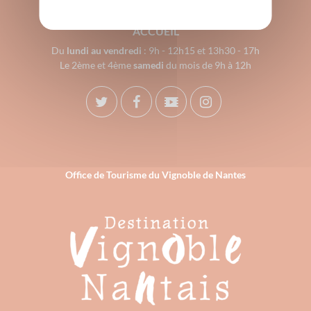
contact@mairie-clisson.fr
ACCUEIL
Du
lundi au vendredi
: 9h - 12h15 et 13h30 - 17h
Le 2ème et 4ème
samedi
du mois de 9h à 12h
Office de Tourisme du Vignoble de Nantes