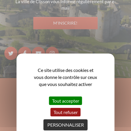
La ville de Clisson vous informe régulièrement par e-
mail
M'INSCRIRE!
Ce site utilise des cookies et
vous donne le contrôle sur ceux
que vous souhaitez activer
Tout accepter
Mairie de Clisson
3 Grande rue de la Trinité
Tout refuser
44190 Clisson
PERSONNALISER
02 40 80 17 80