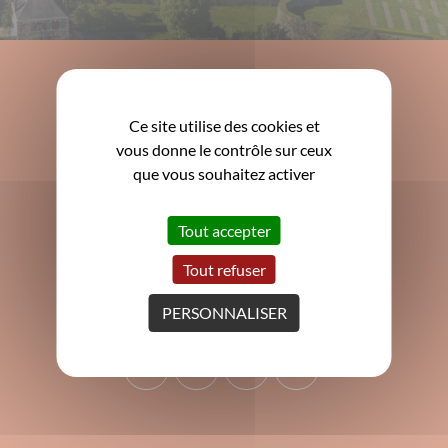
Ce site utilise des cookies et
Mairie de Clisson
3 Grande rue de la Trinité
vous donne le contrôle sur ceux
44190 Clisson
que vous souhaitez activer
02 40 80 17 80
Tout accepter
contact@mairie-clisson.fr
ACCUEIL
Tout refuser
Du
lundi au vendredi
: 9h - 12h15 et 13h30 - 17h
PERSONNALISER
Le 2ème et 4ème
samedi
du mois de 9h à 12h