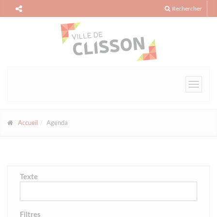
Panneau de gestion des cookies
Rechercher
Toggle
navigat
Accueil
Agenda
Texte
Filtres