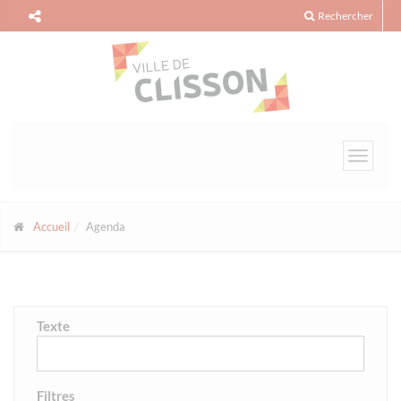
Panneau de gestion des cookies
Rechercher
Toggle
navigat
Accueil
Agenda
Texte
Filtres